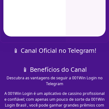
📱 Canal Oficial no Telegram!
📱 Benefícios do Canal
Descubra as vantagens de seguir a 001Win Login no
Telegram
A 001Win Login é um aplicativo de cassino profissional
e confiável; com apenas um pouco de sorte da 001Win
Login Brasil , você pode ganhar grandes prêmios com