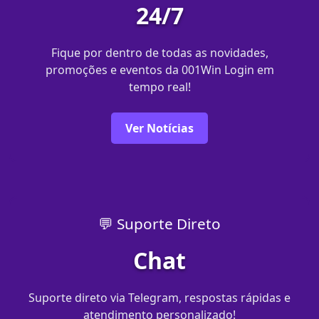
24/7
Fique por dentro de todas as novidades,
promoções e eventos da 001Win Login em
tempo real!
Ver Notícias
💬 Suporte Direto
Chat
Suporte direto via Telegram, respostas rápidas e
atendimento personalizado!