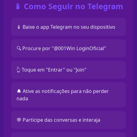
📱 Como Seguir no Telegram
📱 Baixe o app Telegram no seu dispositivo
🔍 Procure por "@001Win LoginOficial"
👆 Toque em "Entrar" ou "Join"
🔔 Ative as notificações para não perder
nada
💬 Participe das conversas e interaja