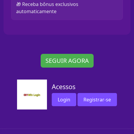
🎁 Receba bônus exclusivos
automaticamente
SEGUIR AGORA
Acessos
Login
Registrar-se