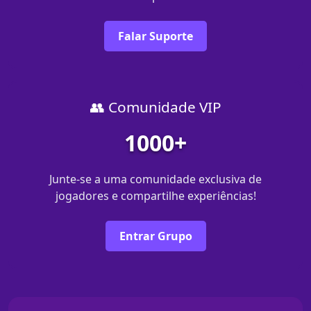
Falar Suporte
👥 Comunidade VIP
1000+
Junte-se a uma comunidade exclusiva de
jogadores e compartilhe experiências!
Entrar Grupo