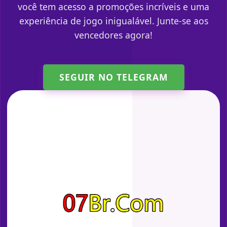
você tem acesso a promoções incríveis e uma
experiência de jogo inigualável. Junte-se aos
vencedores agora!
SEGUIR NO TELEGRAM