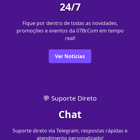
24/7
Fique por dentro de todas as novidades,
promoções e eventos da 07Br.Com em tempo
real!
Ver Notícias
💬 Suporte Direto
Chat
Suporte direto via Telegram, respostas rápidas e
atendimento personalizado!