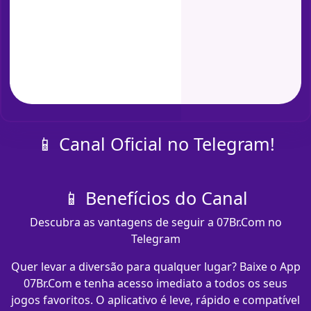
📱 Canal Oficial no Telegram!
📱 Benefícios do Canal
Descubra as vantagens de seguir a 07Br.Com no
Telegram
Quer levar a diversão para qualquer lugar? Baixe o App
07Br.Com e tenha acesso imediato a todos os seus
jogos favoritos. O aplicativo é leve, rápido e compatível