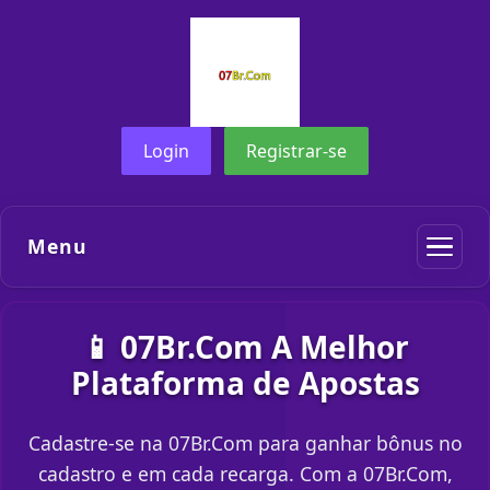
Login
Registrar-se
Menu
📱 07Br.Com A Melhor
Plataforma de Apostas
Cadastre-se na 07Br.Com para ganhar bônus no
cadastro e em cada recarga. Com a 07Br.Com,