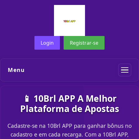
Login
Registrar-se
Menu
📱 10Brl APP A Melhor
Plataforma de Apostas
Cadastre-se na 10Brl APP para ganhar bônus no
cadastro e em cada recarga. Com a 10Brl APP,