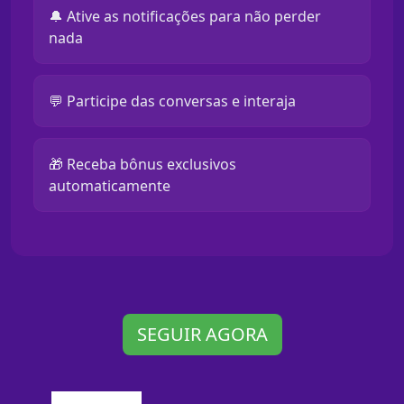
🔔 Ative as notificações para não perder
nada
💬 Participe das conversas e interaja
🎁 Receba bônus exclusivos
automaticamente
SEGUIR AGORA