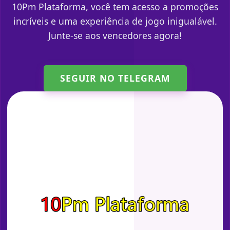
10Pm Plataforma, você tem acesso a promoções
incríveis e uma experiência de jogo inigualável.
Junte-se aos vencedores agora!
SEGUIR NO TELEGRAM