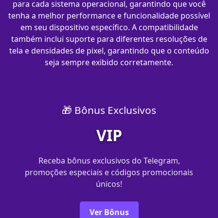
para cada sistema operacional, garantindo que você
tenha a melhor performance e funcionalidade possível
em seu dispositivo específico. A compatibilidade
também inclui suporte para diferentes resoluções de
tela e densidades de pixel, garantindo que o conteúdo
seja sempre exibido corretamente.
🎁 Bônus Exclusivos
VIP
Receba bônus exclusivos do Telegram,
promoções especiais e códigos promocionais
únicos!
Ver Bônus