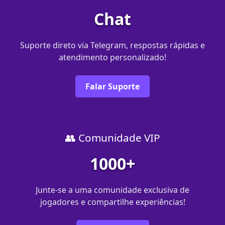
Chat
Suporte direto via Telegram, respostas rápidas e
atendimento personalizado!
Falar Suporte
👥 Comunidade VIP
1000+
Junte-se a uma comunidade exclusiva de
jogadores e compartilhe experiências!