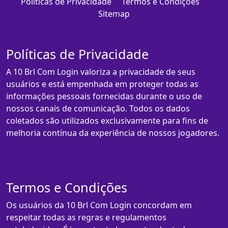
Políticas de Privacidade
Termos e Condições
Sitemap
Políticas de Privacidade
A 10 Brl Com Login valoriza a privacidade de seus
usuários e está empenhada em proteger todas as
informações pessoais fornecidas durante o uso de
nossos canais de comunicação. Todos os dados
coletados são utilizados exclusivamente para fins de
melhoria contínua da experiência de nossos jogadores.
Termos e Condições
Os usuários da 10 Brl Com Login concordam em
respeitar todas as regras e regulamentos