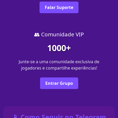
Falar Suporte
👥 Comunidade VIP
1000+
Junte-se a uma comunidade exclusiva de
jogadores e compartilhe experiências!
Entrar Grupo
📱 Como Seguir no Telegram