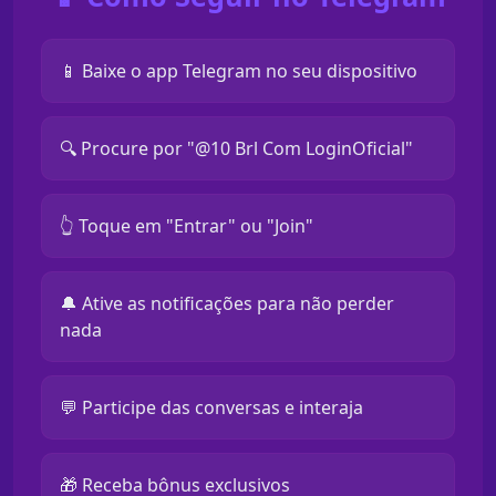
📱 Baixe o app Telegram no seu dispositivo
🔍 Procure por "@10 Brl Com LoginOficial"
👆 Toque em "Entrar" ou "Join"
🔔 Ative as notificações para não perder
nada
💬 Participe das conversas e interaja
🎁 Receba bônus exclusivos