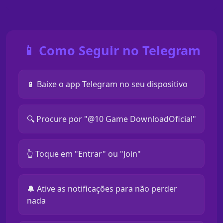
📱 Como Seguir no Telegram
📱 Baixe o app Telegram no seu dispositivo
🔍 Procure por "@10 Game DownloadOficial"
👆 Toque em "Entrar" ou "Join"
🔔 Ative as notificações para não perder
nada