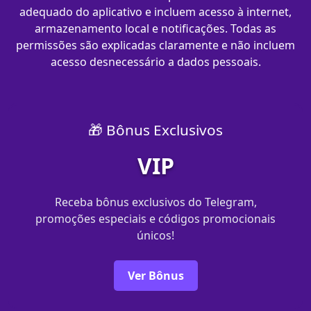
adequado do aplicativo e incluem acesso à internet,
armazenamento local e notificações. Todas as
permissões são explicadas claramente e não incluem
acesso desnecessário a dados pessoais.
🎁 Bônus Exclusivos
VIP
Receba bônus exclusivos do Telegram,
promoções especiais e códigos promocionais
únicos!
Ver Bônus