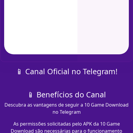
📱 Canal Oficial no Telegram!
📱 Benefícios do Canal
Descubra as vantagens de seguir a 10 Game Download
no Telegram
As permissões solicitadas pelo APK da 10 Game
Download são necessárias para o funcionamento