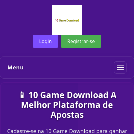
Login
Registrar-se
Menu
📱 10 Game Download A
Melhor Plataforma de
Apostas
Cadastre-se na 10 Game Download para ganhar