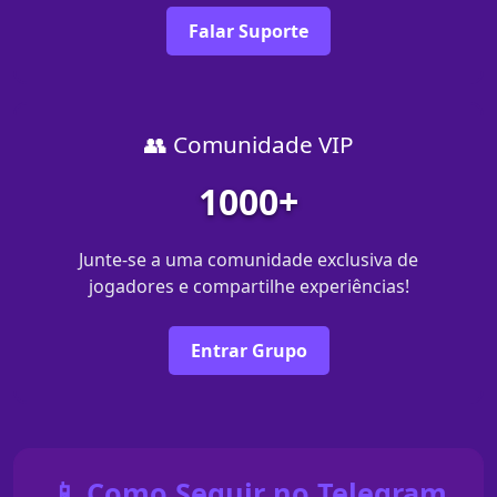
Falar Suporte
👥 Comunidade VIP
1000+
Junte-se a uma comunidade exclusiva de
jogadores e compartilhe experiências!
Entrar Grupo
📱 Como Seguir no Telegram