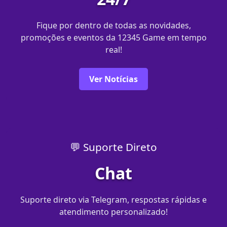
Fique por dentro de todas as novidades,
promoções e eventos da 12345 Game em tempo
real!
Ver Notícias
💬 Suporte Direto
Chat
Suporte direto via Telegram, respostas rápidas e
atendimento personalizado!