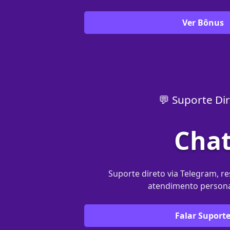
Ver Bônus
💬 Suporte Di
Cha
Suporte direto via Telegram, r
atendimento persona
Falar Suport