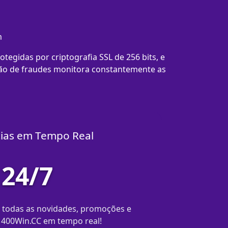
m
egidas por criptografia SSL de 256 bits, e
ção de fraudes monitora constantemente as
cias em Tempo Real
24/7
e todas as novidades, promoções e
1400Win.CC em tempo real!