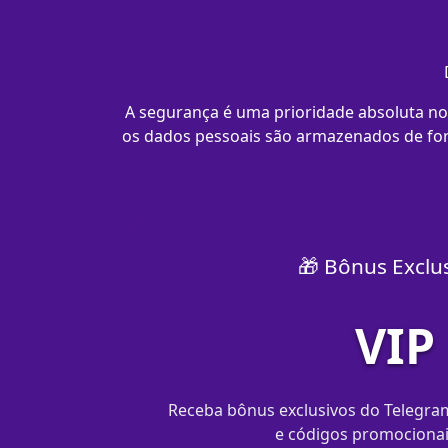
A segurança é uma prioridade absoluta no 
os dados pessoais são armazenados de for
🎁 Bônus Exclu
VIP
Receba bônus exclusivos do Telegra
e códigos promocionai