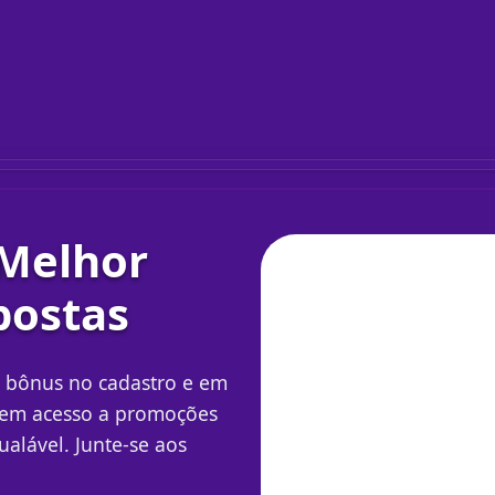
 Melhor
postas
 bônus no cadastro e em
tem acesso a promoções
ualável. Junte-se aos