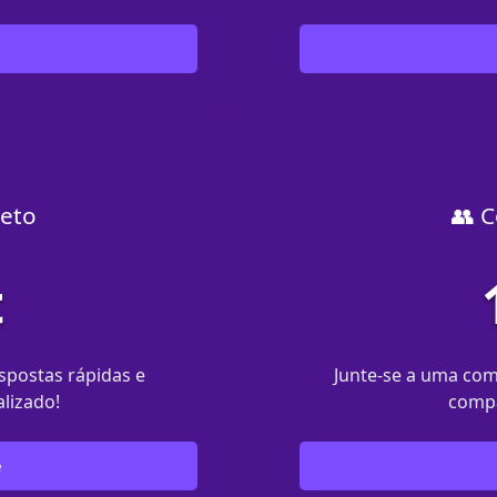
reto
👥 
t
espostas rápidas e
Junte-se a uma com
lizado!
compa
e