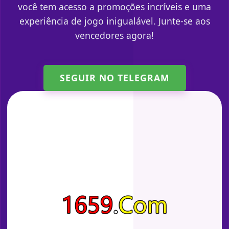
você tem acesso a promoções incríveis e uma
experiência de jogo inigualável. Junte-se aos
vencedores agora!
SEGUIR NO TELEGRAM