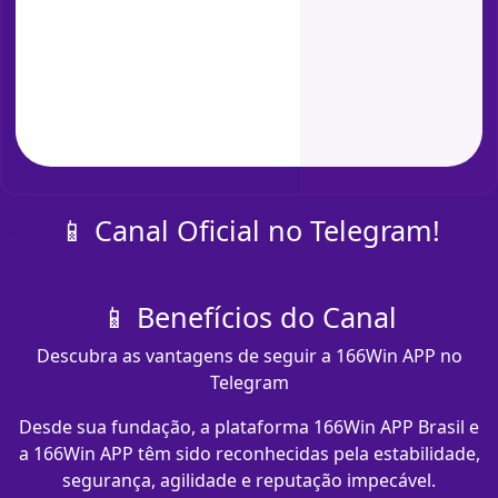
📱 Canal Oficial no Telegram!
📱 Benefícios do Canal
Descubra as vantagens de seguir a 166Win APP no
Telegram
Desde sua fundação, a plataforma 166Win APP Brasil e
a 166Win APP têm sido reconhecidas pela estabilidade,
segurança, agilidade e reputação impecável.