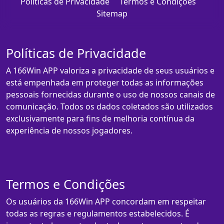
Políticas de Privacidade
Termos e Condições
Sitemap
Políticas de Privacidade
A 166Win APP valoriza a privacidade de seus usuários e
está empenhada em proteger todas as informações
pessoais fornecidas durante o uso de nossos canais de
comunicação. Todos os dados coletados são utilizados
exclusivamente para fins de melhoria contínua da
experiência de nossos jogadores.
Termos e Condições
Os usuários da 166Win APP concordam em respeitar
todas as regras e regulamentos estabelecidos. É