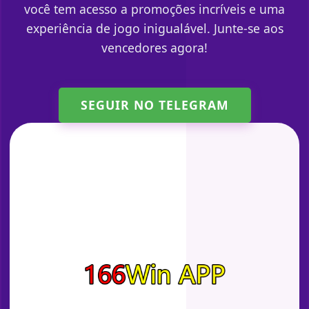
você tem acesso a promoções incríveis e uma
experiência de jogo inigualável. Junte-se aos
vencedores agora!
SEGUIR NO TELEGRAM