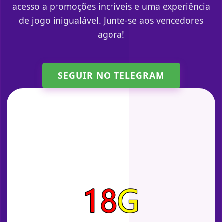
acesso a promoções incríveis e uma experiência
de jogo inigualável. Junte-se aos vencedores
agora!
SEGUIR NO TELEGRAM