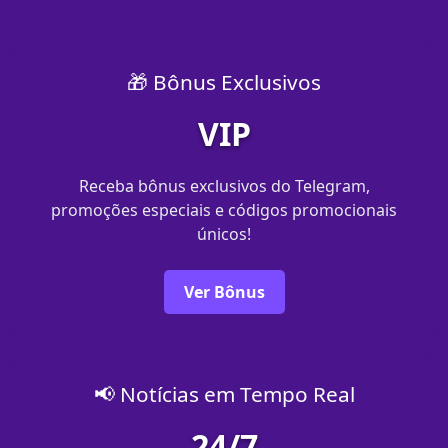
🎁 Bônus Exclusivos
VIP
Receba bônus exclusivos do Telegram,
promoções especiais e códigos promocionais
únicos!
Ver Bônus
📢 Notícias em Tempo Real
24/7