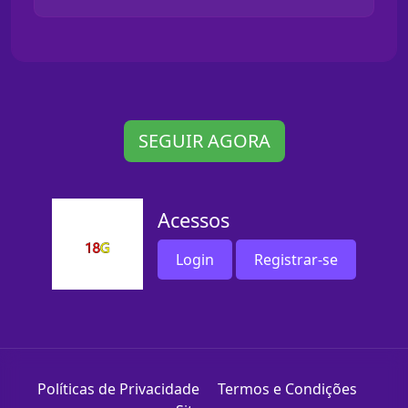
SEGUIR AGORA
Acessos
Login
Registrar-se
Políticas de Privacidade
Termos e Condições