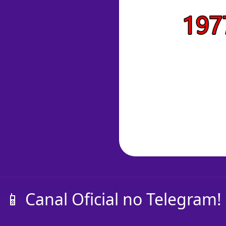
📱 Canal Oficial no Telegram!