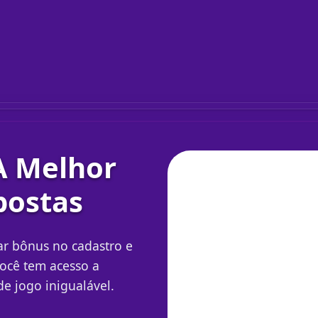
A Melhor
postas
r bônus no cadastro e
ocê tem acesso a
e jogo inigualável.