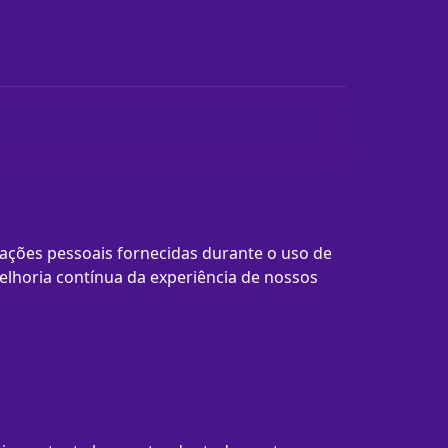
ações pessoais fornecidas durante o uso de
elhoria contínua da experiência de nossos