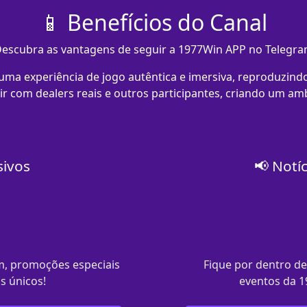
📱 Benefícios do Canal
escubra as vantagens de seguir a 1977Win APP no Telegr
uma experiência de jogo autêntica e imersiva, reproduzindo
 com dealers reais e outros participantes, criando um amb
sivos
📢 Notí
m, promoções especiais
Fique por dentro d
s únicos!
eventos da 1