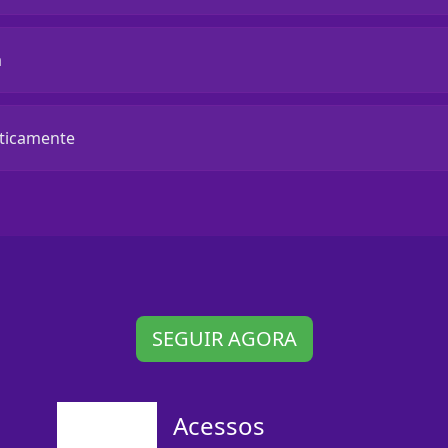
a
aticamente
SEGUIR AGORA
Acessos