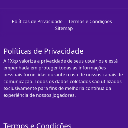
Políticas de Privacidade
Termos e Condições
Sitemap
Políticas de Privacidade
A 1Xkp valoriza a privacidade de seus usuários e está
empenhada em proteger todas as informações
pessoais fornecidas durante o uso de nossos canais de
comunicação. Todos os dados coletados são utilizados
exclusivamente para fins de melhoria contínua da
experiência de nossos jogadores.
Termos e Condições