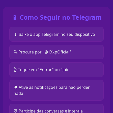
📱 Como Seguir no Telegram
📱 Baixe o app Telegram no seu dispositivo
🔍 Procure por "@1XkpOficial"
👆 Toque em "Entrar" ou "Join"
🔔 Ative as notificações para não perder
nada
💬 Participe das conversas e interaja