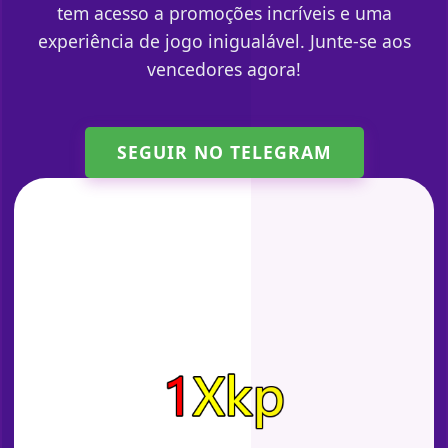
tem acesso a promoções incríveis e uma
experiência de jogo inigualável. Junte-se aos
vencedores agora!
SEGUIR NO TELEGRAM