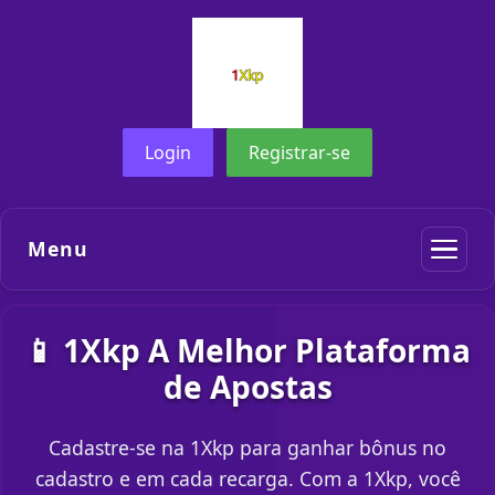
Login
Registrar-se
Menu
📱 1Xkp A Melhor Plataforma
de Apostas
Cadastre-se na 1Xkp para ganhar bônus no
cadastro e em cada recarga. Com a 1Xkp, você