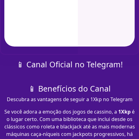
📱 Canal Oficial no Telegram!
📱 Benefícios do Canal
Descubra as vantagens de seguir a 1Xkp no Telegram
Se você adora a emoção dos jogos de cassino, a
1Xkp
é
o lugar certo. Com uma biblioteca que inclui desde os
clássicos como roleta e blackjack até as mais modernas
máquinas caça-níqueis com jackpots progressivos, há