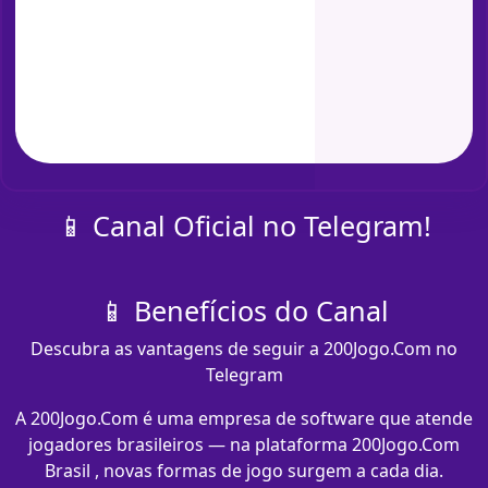
📱 Canal Oficial no Telegram!
📱 Benefícios do Canal
Descubra as vantagens de seguir a 200Jogo.Com no
Telegram
A 200Jogo.Com é uma empresa de software que atende
jogadores brasileiros — na plataforma 200Jogo.Com
Brasil , novas formas de jogo surgem a cada dia.