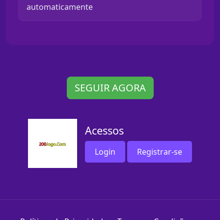
automaticamente
SEGUIR AGORA
Acessos
Login
Registrar-se