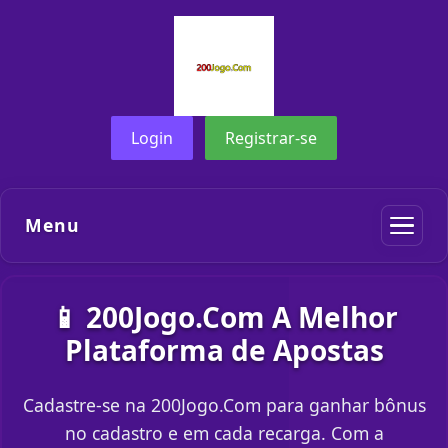
Login
Registrar-se
Menu
📱 200Jogo.Com A Melhor
Plataforma de Apostas
Cadastre-se na 200Jogo.Com para ganhar bônus
no cadastro e em cada recarga. Com a