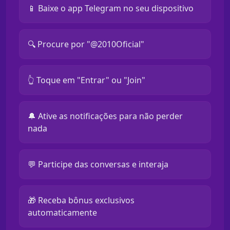
📱 Baixe o app Telegram no seu dispositivo
🔍 Procure por "@2010Oficial"
👆 Toque em "Entrar" ou "Join"
🔔 Ative as notificações para não perder
nada
💬 Participe das conversas e interaja
🎁 Receba bônus exclusivos
automaticamente