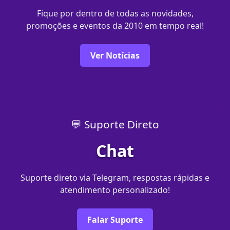
Fique por dentro de todas as novidades,
promoções e eventos da 2010 em tempo real!
Ver Notícias
💬 Suporte Direto
Chat
Suporte direto via Telegram, respostas rápidas e
atendimento personalizado!
Falar Suporte