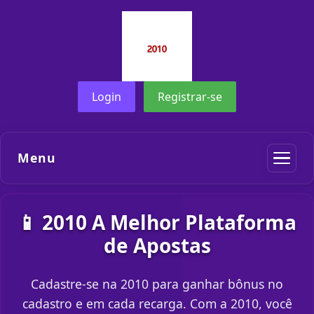
Login
Registrar-se
Menu
📱 2010 A Melhor Plataforma
de Apostas
Cadastre-se na 2010 para ganhar bônus no
cadastro e em cada recarga. Com a 2010, você