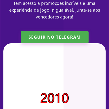
tem acesso a promoções incríveis e uma
experiência de jogo inigualável. Junte-se aos
vencedores agora!
SEGUIR NO TELEGRAM