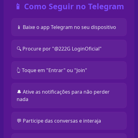
📱 Como Seguir no Telegram
📱 Baixe o app Telegram no seu dispositivo
🔍 Procure por "@222G LoginOficial"
👆 Toque em "Entrar" ou "Join"
🔔 Ative as notificações para não perder
nada
💬 Participe das conversas e interaja