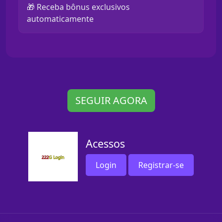
🎁 Receba bônus exclusivos
automaticamente
SEGUIR AGORA
Acessos
Login
Registrar-se