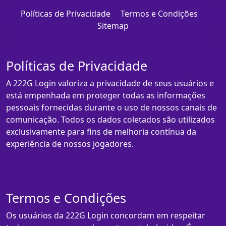
Políticas de Privacidade
Termos e Condições
Sitemap
Políticas de Privacidade
A 222G Login valoriza a privacidade de seus usuários e
está empenhada em proteger todas as informações
pessoais fornecidas durante o uso de nossos canais de
comunicação. Todos os dados coletados são utilizados
exclusivamente para fins de melhoria contínua da
experiência de nossos jogadores.
Termos e Condições
Os usuários da 222G Login concordam em respeitar