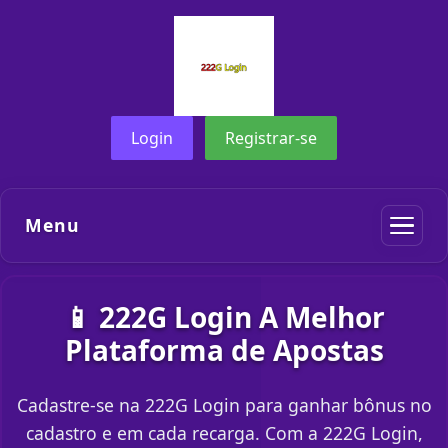
Login
Registrar-se
Menu
📱 222G Login A Melhor
Plataforma de Apostas
Cadastre-se na 222G Login para ganhar bônus no
cadastro e em cada recarga. Com a 222G Login,