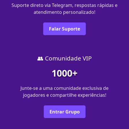
Suporte direto via Telegram, respostas rápidas e
atendimento personalizado!
Falar Suporte
👥 Comunidade VIP
1000+
Junte-se a uma comunidade exclusiva de
jogadores e compartilhe experiências!
Entrar Grupo