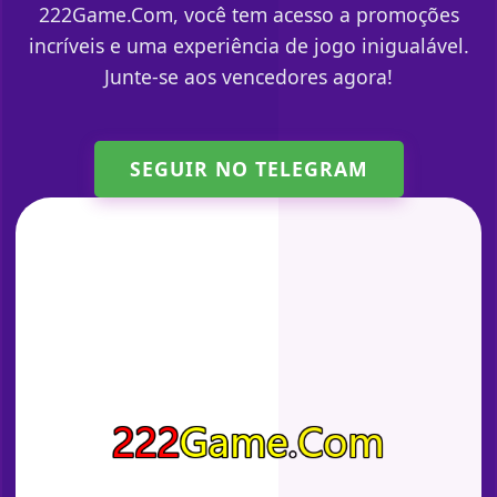
222Game.Com, você tem acesso a promoções
incríveis e uma experiência de jogo inigualável.
Junte-se aos vencedores agora!
SEGUIR NO TELEGRAM