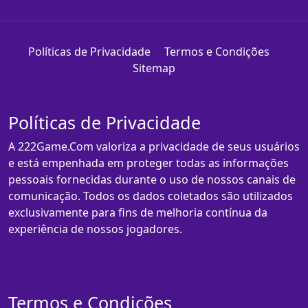
Políticas de Privacidade
Termos e Condições
Sitemap
Políticas de Privacidade
A 222Game.Com valoriza a privacidade de seus usuários
e está empenhada em proteger todas as informações
pessoais fornecidas durante o uso de nossos canais de
comunicação. Todos os dados coletados são utilizados
exclusivamente para fins de melhoria contínua da
experiência de nossos jogadores.
Termos e Condições