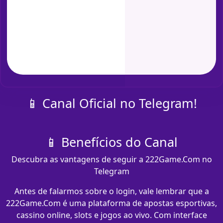
📱 Canal Oficial no Telegram!
📱 Benefícios do Canal
Descubra as vantagens de seguir a 222Game.Com no
Telegram
Antes de falarmos sobre o login, vale lembrar que a
222Game.Com é uma plataforma de apostas esportivas,
cassino online, slots e jogos ao vivo. Com interface