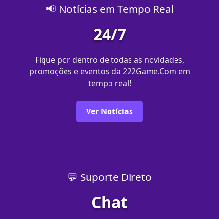
📢 Notícias em Tempo Real
24/7
Fique por dentro de todas as novidades,
promoções e eventos da 222Game.Com em
tempo real!
Ver Notícias
💬 Suporte Direto
Chat