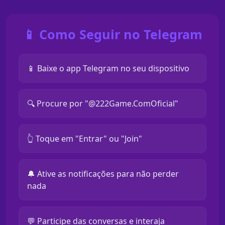
📱 Como Seguir no Telegram
📱 Baixe o app Telegram no seu dispositivo
🔍 Procure por "@222Game.ComOficial"
👆 Toque em "Entrar" ou "Join"
🔔 Ative as notificações para não perder
nada
💬 Participe das conversas e interaja