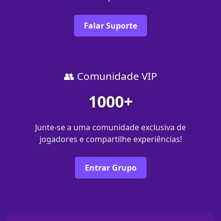
Falar Suporte
👥 Comunidade VIP
1000+
Junte-se a uma comunidade exclusiva de
jogadores e compartilhe experiências!
Entrar Grupo