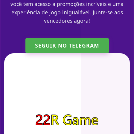
você tem acesso a promoções incríveis e uma
experiência de jogo inigualável. Junte-se aos
vencedores agora!
SEGUIR NO TELEGRAM