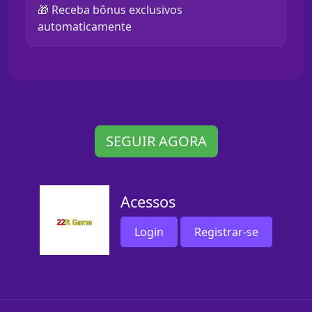
🎁 Receba bônus exclusivos
automaticamente
SEGUIR AGORA
Acessos
Login
Registrar-se