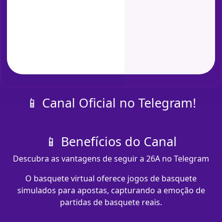
📱 Canal Oficial no Telegram!
📱 Benefícios do Canal
Descubra as vantagens de seguir a 26A no Telegram
O basquete virtual oferece jogos de basquete
simulados para apostas, capturando a emoção de
partidas de basquete reais.