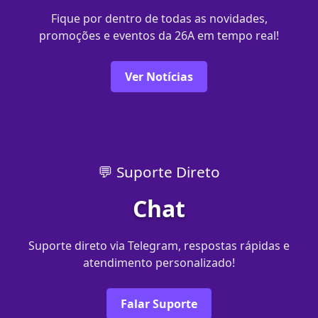
Fique por dentro de todas as novidades,
promoções e eventos da 26A em tempo real!
Ver Notícias
💬 Suporte Direto
Chat
Suporte direto via Telegram, respostas rápidas e
atendimento personalizado!
Falar Suporte