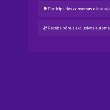
💬 Participe das conversas e interaj
🎁 Receba bônus exclusivos autom