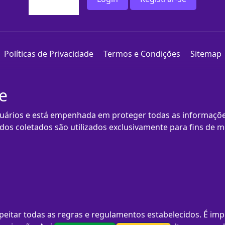
Políticas de Privacidade
Termos e Condições
Sitemap
de
usuários e está empenhada em proteger todas as informaçõe
os coletados são utilizados exclusivamente para fins de m
itar todas as regras e regulamentos estabelecidos. É imp