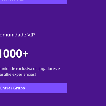
Comunidade VIP
1000+
unidade exclusiva de jogadores e
rtilhe experiências!
Entrar Grupo