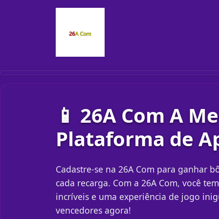
📱 26A Com A Me
Plataforma de A
Cadastre-se na 26A Com para ganhar b
cada recarga. Com a 26A Com, você te
incríveis e uma experiência de jogo inig
vencedores agora!