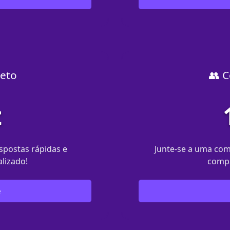
reto
👥 
t
espostas rápidas e
Junte-se a uma com
lizado!
compa
e