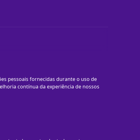
es pessoais fornecidas durante o uso de
elhoria contínua da experiência de nossos