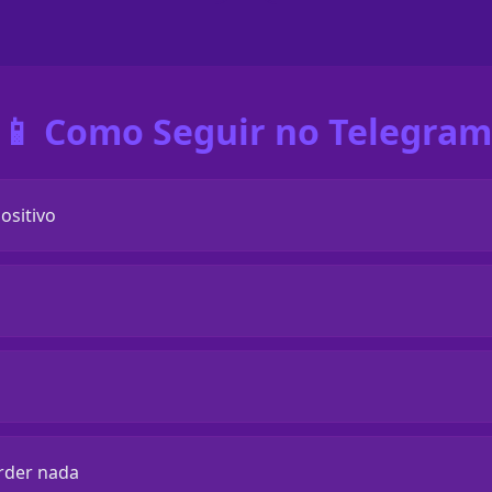
📱 Como Seguir no Telegram
ositivo
erder nada