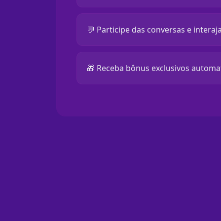
💬 Participe das conversas e interaj
🎁 Receba bônus exclusivos autom