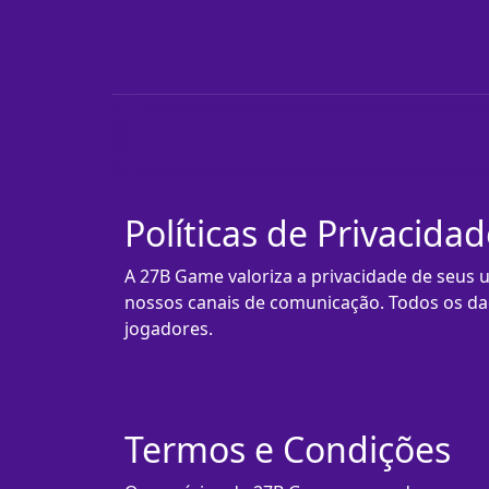
Políticas de Privacida
A 27B Game valoriza a privacidade de seus
nossos canais de comunicação. Todos os dad
jogadores.
Termos e Condições