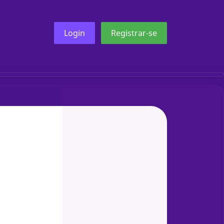
Login
Registrar-se