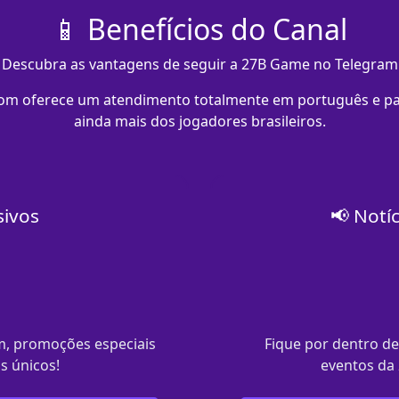
📱 Benefícios do Canal
Descubra as vantagens de seguir a 27B Game no Telegram
com​ oferece um atendimento totalmente em português e par
ainda mais dos jogadores brasileiros.
sivos
📢 Notí
m, promoções especiais
Fique por dentro d
s únicos!
eventos da