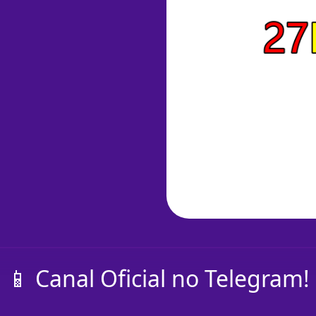
📱 Canal Oficial no Telegram!