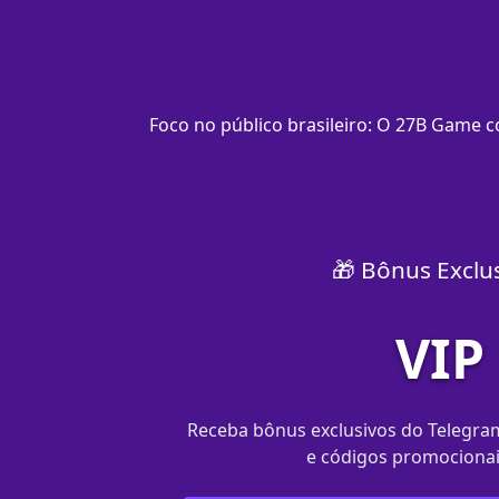
Foco no público brasileiro: O 27B Game 
🎁 Bônus Exclu
VIP
Receba bônus exclusivos do Telegra
e códigos promocionai