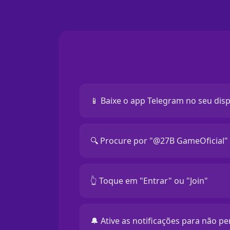
📱 Baixe o app Telegram no seu disp
🔍 Procure por "@27B GameOficial"
👆 Toque em "Entrar" ou "Join"
🔔 Ative as notificações para não p