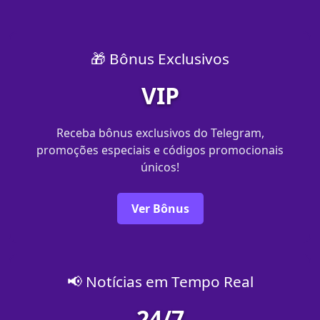
🎁 Bônus Exclusivos
VIP
Receba bônus exclusivos do Telegram,
promoções especiais e códigos promocionais
únicos!
Ver Bônus
📢 Notícias em Tempo Real
24/7