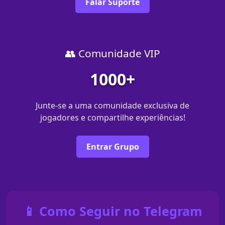
Falar Suporte
👥 Comunidade VIP
1000+
Junte-se a uma comunidade exclusiva de
jogadores e compartilhe experiências!
Entrar Grupo
📱 Como Seguir no Telegram