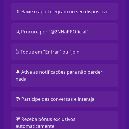
📱 Baixe o app Telegram no seu dispositivo
🔍 Procure por "@2NNaPPOficial"
👆 Toque em "Entrar" ou "Join"
🔔 Ative as notificações para não perder
nada
💬 Participe das conversas e interaja
🎁 Receba bônus exclusivos
automaticamente