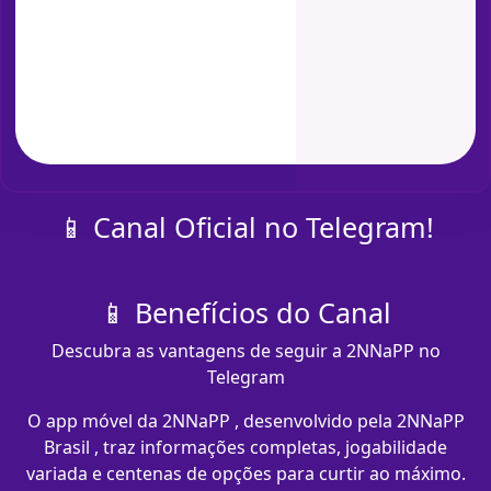
📱 Canal Oficial no Telegram!
📱 Benefícios do Canal
Descubra as vantagens de seguir a 2NNaPP no
Telegram
O app móvel da 2NNaPP , desenvolvido pela 2NNaPP
Brasil , traz informações completas, jogabilidade
variada e centenas de opções para curtir ao máximo.