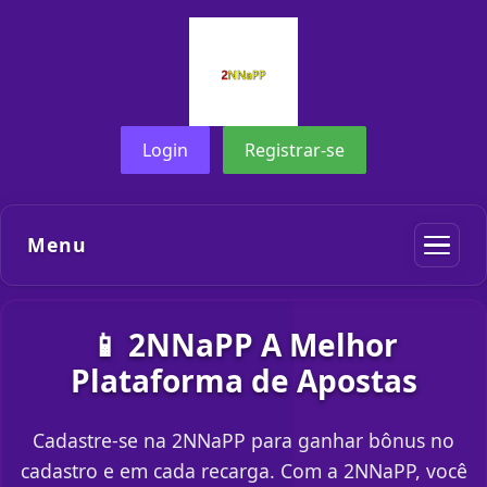
Login
Registrar-se
Menu
📱 2NNaPP A Melhor
Plataforma de Apostas
Cadastre-se na 2NNaPP para ganhar bônus no
cadastro e em cada recarga. Com a 2NNaPP, você