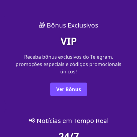
🎁 Bônus Exclusivos
VIP
Receba bônus exclusivos do Telegram,
promoções especiais e códigos promocionais
únicos!
Ver Bônus
📢 Notícias em Tempo Real
24/7