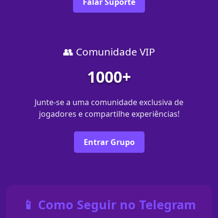
Falar Suporte
👥 Comunidade VIP
1000+
Junte-se a uma comunidade exclusiva de
jogadores e compartilhe experiências!
Entrar Grupo
📱 Como Seguir no Telegram