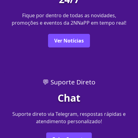
Fique por dentro de todas as novidades,
promoções e eventos da 2NNaPP em tempo real!
Ver Notícias
💬 Suporte Direto
Chat
Suporte direto via Telegram, respostas rápidas e
atendimento personalizado!