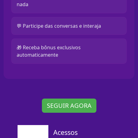
nada
💬 Participe das conversas e interaja
🎁 Receba bônus exclusivos
automaticamente
SEGUIR AGORA
Acessos