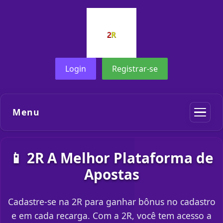
Login
Registrar-se
Menu
📱 2R A Melhor Plataforma de
Apostas
Cadastre-se na 2R para ganhar bônus no cadastro
e em cada recarga. Com a 2R, você tem acesso a