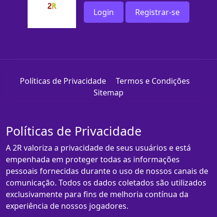
Login
Registrar-se
Políticas de Privacidade
Termos e Condições
Sitemap
Políticas de Privacidade
A 2R valoriza a privacidade de seus usuários e está
empenhada em proteger todas as informações
pessoais fornecidas durante o uso de nossos canais de
comunicação. Todos os dados coletados são utilizados
exclusivamente para fins de melhoria contínua da
experiência de nossos jogadores.