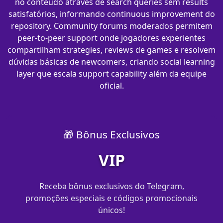
no conteúdo através de search queries sem results
satisfatórios, informando continuous improvement do
repository. Community forums moderados permitem
peer-to-peer support onde jogadores experientes
compartilham strategies, reviews de games e resolvem
dúvidas básicas de newcomers, criando social learning
layer que escala support capability além da equipe
oficial.
🎁 Bônus Exclusivos
VIP
Receba bônus exclusivos do Telegram,
promoções especiais e códigos promocionais
únicos!