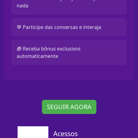
nada
💬 Participe das conversas e interaja
🎁 Receba bônus exclusivos
automaticamente
SEGUIR AGORA
Acessos