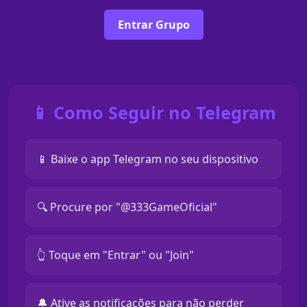
Entrar Grupo
📱 Como Seguir no Telegram
📱 Baixe o app Telegram no seu dispositivo
🔍 Procure por "@333GameOficial"
👆 Toque em "Entrar" ou "Join"
🔔 Ative as notificações para não perder