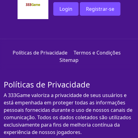
Login
Registrar-se
Políticas de Privacidade
Termos e Condições
Sitemap
Políticas de Privacidade
A 333Game valoriza a privacidade de seus usuários e
está empenhada em proteger todas as informações
pessoais fornecidas durante o uso de nossos canais de
comunicação. Todos os dados coletados são utilizados
exclusivamente para fins de melhoria contínua da
experiência de nossos jogadores.