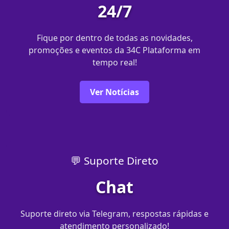
24/7
Fique por dentro de todas as novidades,
promoções e eventos da 34C Plataforma em
tempo real!
Ver Notícias
💬 Suporte Direto
Chat
Suporte direto via Telegram, respostas rápidas e
atendimento personalizado!