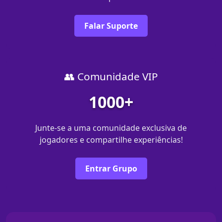
Falar Suporte
👥 Comunidade VIP
1000+
Junte-se a uma comunidade exclusiva de
jogadores e compartilhe experiências!
Entrar Grupo