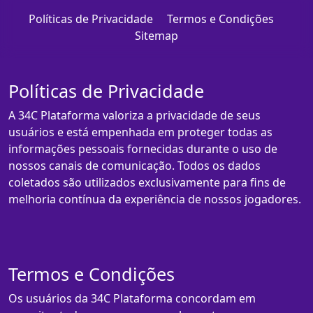
Políticas de Privacidade
Termos e Condições
Sitemap
Políticas de Privacidade
A 34C Plataforma valoriza a privacidade de seus
usuários e está empenhada em proteger todas as
informações pessoais fornecidas durante o uso de
nossos canais de comunicação. Todos os dados
coletados são utilizados exclusivamente para fins de
melhoria contínua da experiência de nossos jogadores.
Termos e Condições
Os usuários da 34C Plataforma concordam em