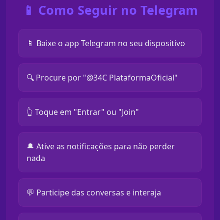
📱 Como Seguir no Telegram
📱 Baixe o app Telegram no seu dispositivo
🔍 Procure por "@34C PlataformaOficial"
👆 Toque em "Entrar" ou "Join"
🔔 Ative as notificações para não perder
nada
💬 Participe das conversas e interaja