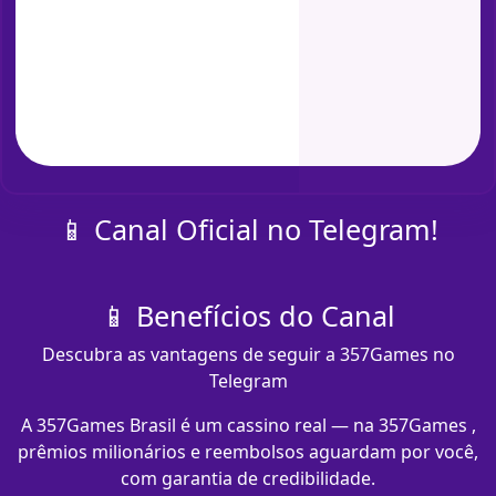
📱 Canal Oficial no Telegram!
📱 Benefícios do Canal
Descubra as vantagens de seguir a 357Games no
Telegram
A 357Games Brasil é um cassino real — na 357Games ,
prêmios milionários e reembolsos aguardam por você,
com garantia de credibilidade.