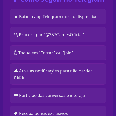
📱 Baixe o app Telegram no seu dispositivo
🔍 Procure por "@357GamesOficial"
👆 Toque em "Entrar" ou "Join"
🔔 Ative as notificações para não perder
nada
💬 Participe das conversas e interaja
🎁 Receba bônus exclusivos