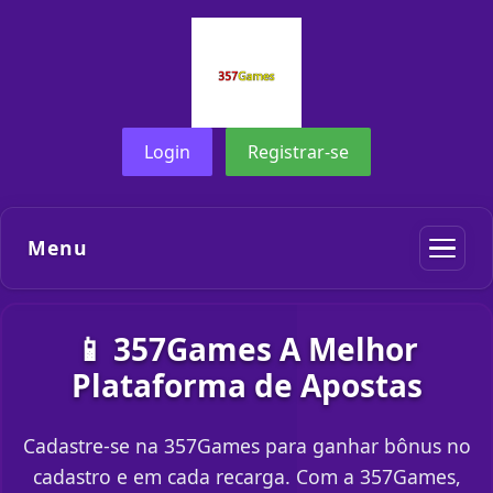
Login
Registrar-se
Menu
📱 357Games A Melhor
Plataforma de Apostas
Cadastre-se na 357Games para ganhar bônus no
cadastro e em cada recarga. Com a 357Games,