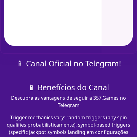
📱 Canal Oficial no Telegram!
📱 Benefícios do Canal
Descubra as vantagens de seguir a 357.Games no
Telegram
Trigger mechanics vary: random triggers (any spin
qualifies probabilisticamente), symbol-based triggers
(specific jackpot symbols landing em configurações