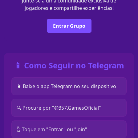
Junte-se a uma comunidade exclusiva de
jogadores e compartilhe experiências!
Entrar Grupo
📱 Como Seguir no Telegram
📱 Baixe o app Telegram no seu dispositivo
🔍 Procure por "@357.GamesOficial"
👆 Toque em "Entrar" ou "Join"