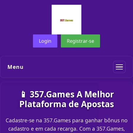
Login
Registrar-se
Menu
📱 357.Games A Melhor
Plataforma de Apostas
Cadastre-se na 357.Games para ganhar bônus no
cadastro e em cada recarga. Com a 357.Games,