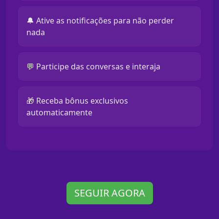
🔔 Ative as notificações para não perder
nada
💬 Participe das conversas e interaja
🎁 Receba bônus exclusivos
automaticamente
SEGUIR AGORA