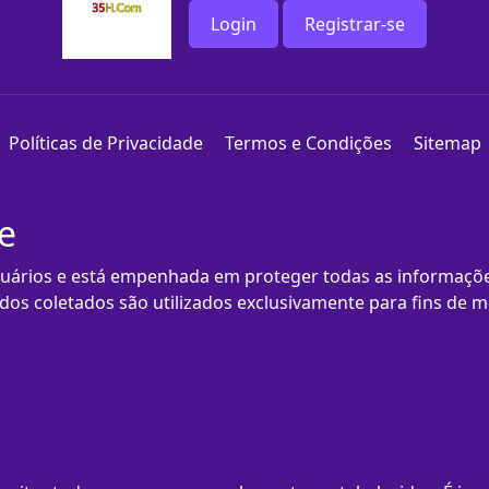
Login
Registrar-se
Políticas de Privacidade
Termos e Condições
Sitemap
de
usuários e está empenhada em proteger todas as informaçõe
os coletados são utilizados exclusivamente para fins de m