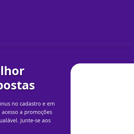
lhor
postas
ônus no cadastro e em
m acesso a promoções
ualável. Junte-se aos