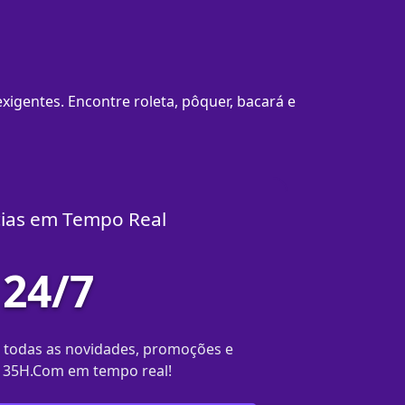
igentes. Encontre roleta, pôquer, bacará e
cias em Tempo Real
24/7
e todas as novidades, promoções e
 35H.Com em tempo real!