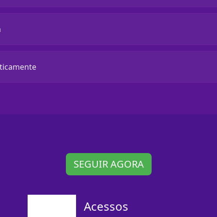
a
aticamente
SEGUIR AGORA
Acessos