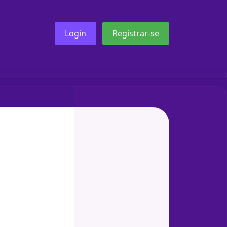
Login
Registrar-se