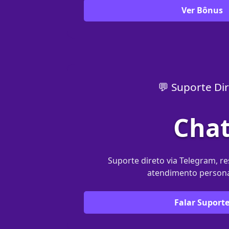
Ver Bônus
💬 Suporte Di
Cha
Suporte direto via Telegram, r
atendimento persona
Falar Suport