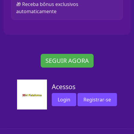
🎁 Receba bônus exclusivos
automaticamente
SEGUIR AGORA
Acessos
Login
Registrar-se