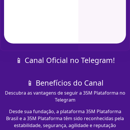
📱 Canal Oficial no Telegram!
📱 Benefícios do Canal
Descubra as vantagens de seguir a 35M Plataforma no
Telegram
Desde sua fundação, a plataforma 35M Plataforma
Brasil e a 35M Plataforma têm sido reconhecidas pela
estabilidade, segurança, agilidade e reputação