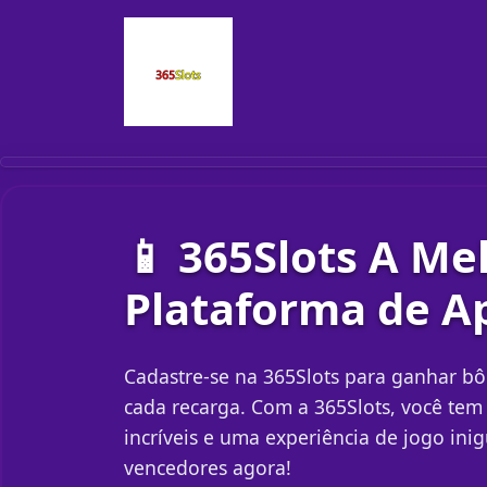
📱 365Slots A Me
Plataforma de A
Cadastre-se na 365Slots para ganhar b
cada recarga. Com a 365Slots, você te
incríveis e uma experiência de jogo inig
vencedores agora!