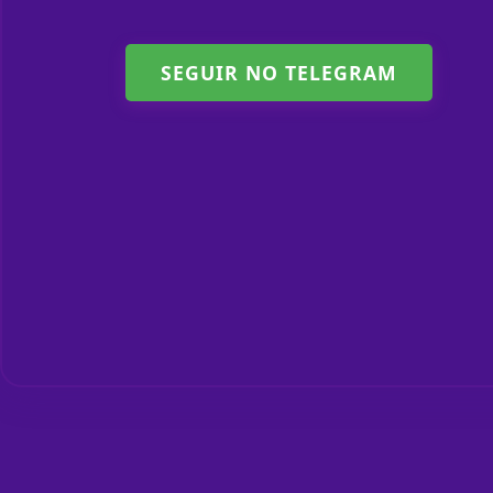
SEGUIR NO TELEGRAM