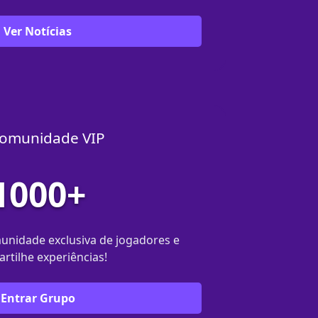
Ver Notícias
Comunidade VIP
1000+
unidade exclusiva de jogadores e
rtilhe experiências!
Entrar Grupo