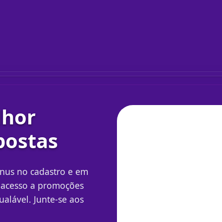
lhor
postas
ônus no cadastro e em
m acesso a promoções
ualável. Junte-se aos