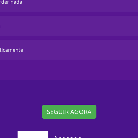
erder nada
a
aticamente
SEGUIR AGORA