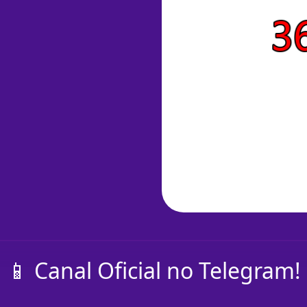
📱 Canal Oficial no Telegram!