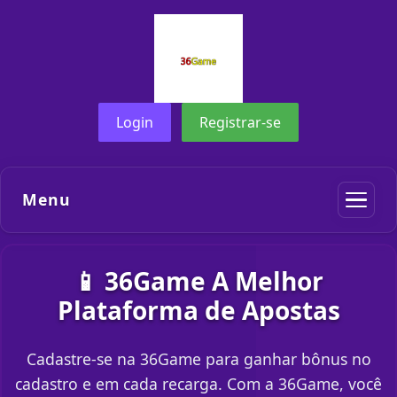
Login
Registrar-se
Menu
📱 36Game A Melhor
Plataforma de Apostas
Cadastre-se na 36Game para ganhar bônus no
cadastro e em cada recarga. Com a 36Game, você