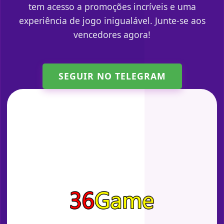
tem acesso a promoções incríveis e uma
experiência de jogo inigualável. Junte-se aos
vencedores agora!
SEGUIR NO TELEGRAM