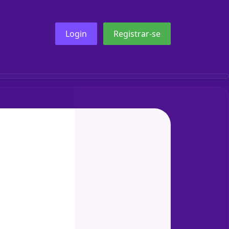
Login
Registrar-se