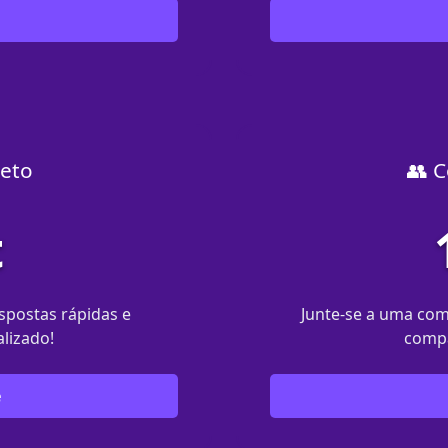
reto
👥 
t
espostas rápidas e
Junte-se a uma com
lizado!
compa
e