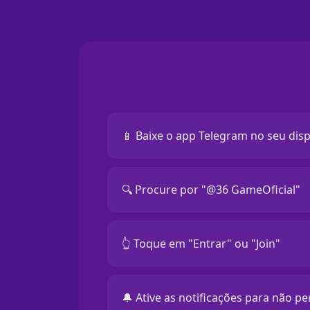
📱 Baixe o app Telegram no seu disp
🔍 Procure por "@36 GameOficial"
👆 Toque em "Entrar" ou "Join"
🔔 Ative as notificações para não p