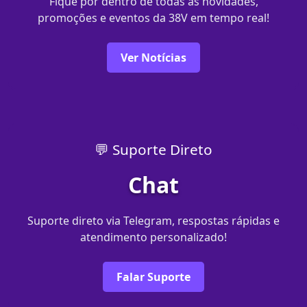
Fique por dentro de todas as novidades,
promoções e eventos da 38V em tempo real!
Ver Notícias
💬 Suporte Direto
Chat
Suporte direto via Telegram, respostas rápidas e
atendimento personalizado!
Falar Suporte