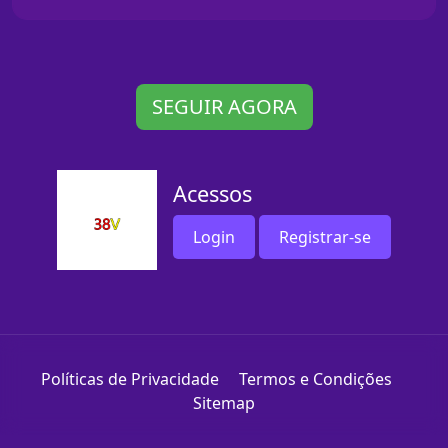
SEGUIR AGORA
Acessos
Login
Registrar-se
Políticas de Privacidade
Termos e Condições
Sitemap