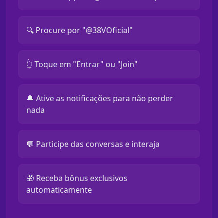
🔍 Procure por "@38VOficial"
👆 Toque em "Entrar" ou "Join"
🔔 Ative as notificações para não perder
nada
💬 Participe das conversas e interaja
🎁 Receba bônus exclusivos
automaticamente