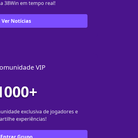
a 38Win em tempo real!
Ver Notícias
Comunidade VIP
1000+
unidade exclusiva de jogadores e
rtilhe experiências!
Entrar Grupo