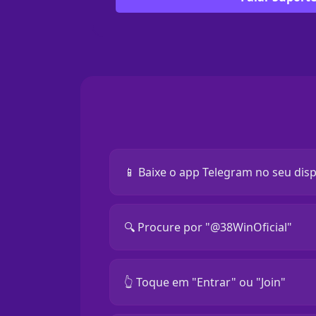
📱 Baixe o app Telegram no seu disp
🔍 Procure por "@38WinOficial"
👆 Toque em "Entrar" ou "Join"