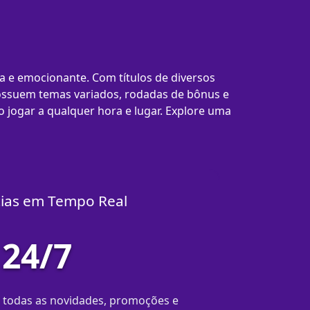
a e emocionante. Com títulos de diversos
possuem temas variados, rodadas de bônus e
o jogar a qualquer hora e lugar. Explore uma
cias em Tempo Real
24/7
e todas as novidades, promoções e