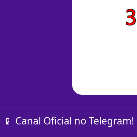
📱 Canal Oficial no Telegram!