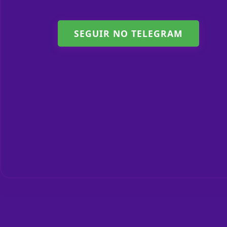
SEGUIR NO TELEGRAM