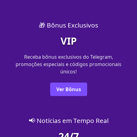
🎁 Bônus Exclusivos
VIP
Receba bônus exclusivos do Telegram,
promoções especiais e códigos promocionais
únicos!
Ver Bônus
📢 Notícias em Tempo Real
24/7