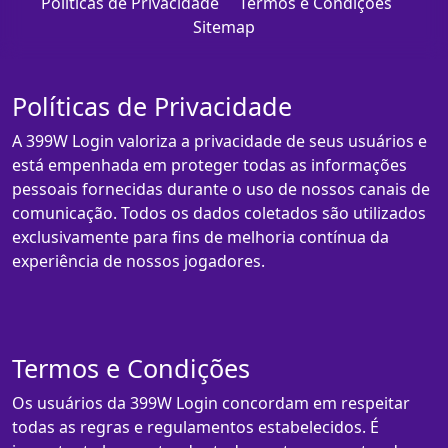
Políticas de Privacidade
Termos e Condições
Sitemap
Políticas de Privacidade
A 399W Login valoriza a privacidade de seus usuários e
está empenhada em proteger todas as informações
pessoais fornecidas durante o uso de nossos canais de
comunicação. Todos os dados coletados são utilizados
exclusivamente para fins de melhoria contínua da
experiência de nossos jogadores.
Termos e Condições
Os usuários da 399W Login concordam em respeitar
todas as regras e regulamentos estabelecidos. É