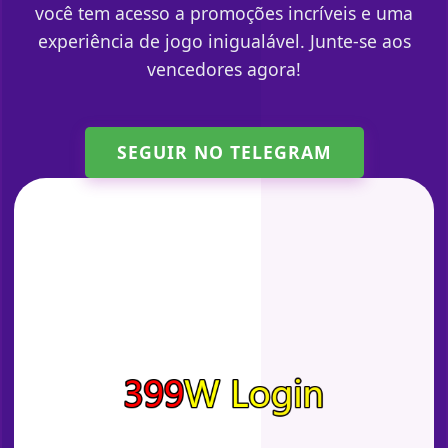
você tem acesso a promoções incríveis e uma
experiência de jogo inigualável. Junte-se aos
vencedores agora!
SEGUIR NO TELEGRAM