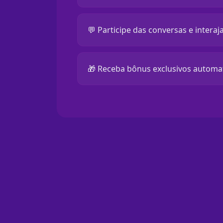
💬 Participe das conversas e interaj
🎁 Receba bônus exclusivos autom