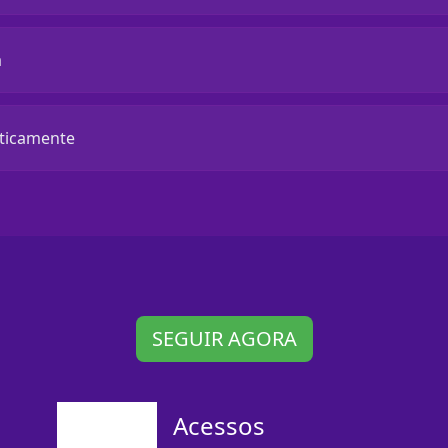
a
aticamente
SEGUIR AGORA
Acessos