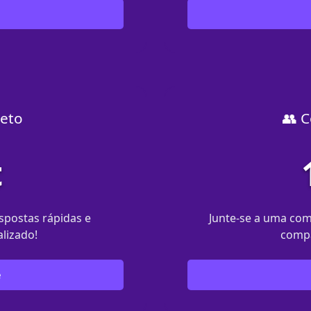
reto
👥 
t
espostas rápidas e
Junte-se a uma com
lizado!
compa
e