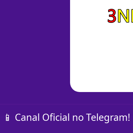
📱 Canal Oficial no Telegram!