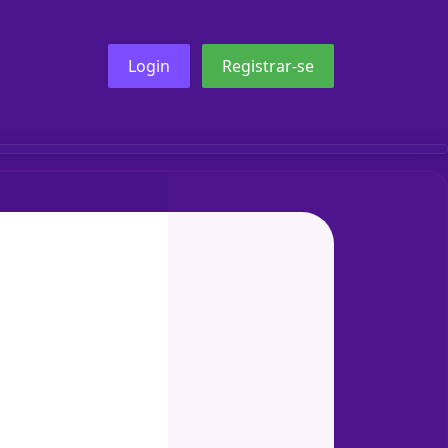
Login
Registrar-se