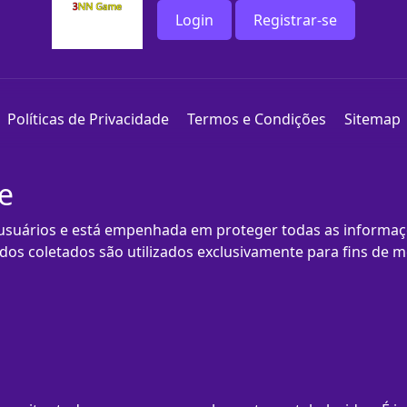
Login
Registrar-se
Políticas de Privacidade
Termos e Condições
Sitemap
de
 usuários e está empenhada em proteger todas as informaç
os coletados são utilizados exclusivamente para fins de m