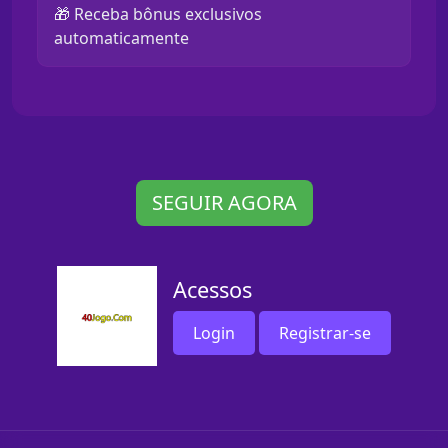
🎁 Receba bônus exclusivos
automaticamente
SEGUIR AGORA
Acessos
Login
Registrar-se