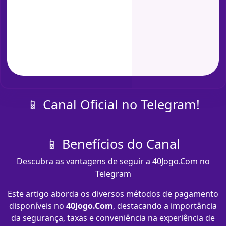
📱 Canal Oficial no Telegram!
📱 Benefícios do Canal
Descubra as vantagens de seguir a 40Jogo.Com no
Telegram
Este artigo aborda os diversos métodos de pagamento
disponíveis no
40Jogo.Com
, destacando a importância
da segurança, taxas e conveniência na experiência de