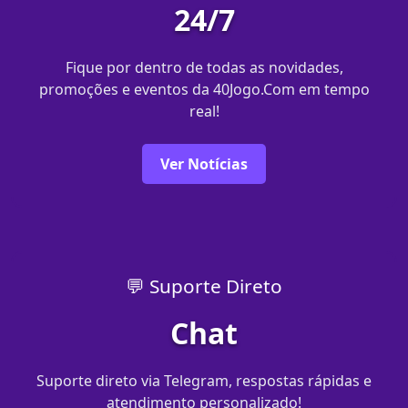
24/7
Fique por dentro de todas as novidades,
promoções e eventos da 40Jogo.Com em tempo
real!
Ver Notícias
💬 Suporte Direto
Chat
Suporte direto via Telegram, respostas rápidas e
atendimento personalizado!