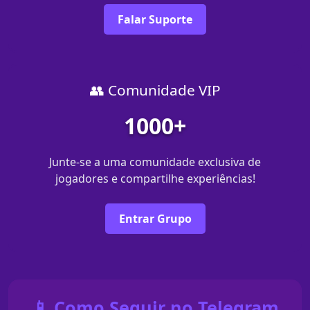
Falar Suporte
👥 Comunidade VIP
1000+
Junte-se a uma comunidade exclusiva de
jogadores e compartilhe experiências!
Entrar Grupo
📱 Como Seguir no Telegram