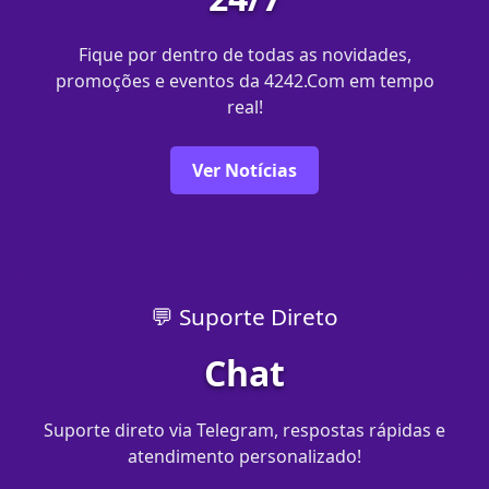
Fique por dentro de todas as novidades,
promoções e eventos da 4242.Com em tempo
real!
Ver Notícias
💬 Suporte Direto
Chat
Suporte direto via Telegram, respostas rápidas e
atendimento personalizado!