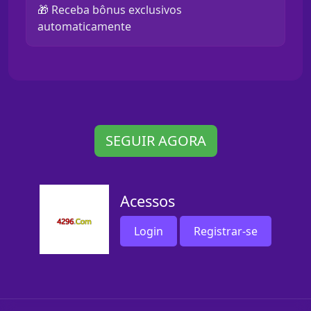
🎁 Receba bônus exclusivos
automaticamente
SEGUIR AGORA
Acessos
Login
Registrar-se