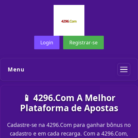
Login
Registrar-se
Menu
📱 4296.Com A Melhor
Plataforma de Apostas
Cadastre-se na 4296.Com para ganhar bônus no
cadastro e em cada recarga. Com a 4296.Com,