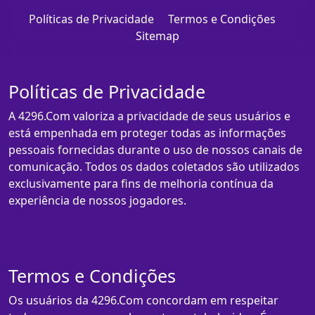
Políticas de Privacidade
Termos e Condições
Sitemap
Políticas de Privacidade
A 4296.Com valoriza a privacidade de seus usuários e
está empenhada em proteger todas as informações
pessoais fornecidas durante o uso de nossos canais de
comunicação. Todos os dados coletados são utilizados
exclusivamente para fins de melhoria contínua da
experiência de nossos jogadores.
Termos e Condições
Os usuários da 4296.Com concordam em respeitar