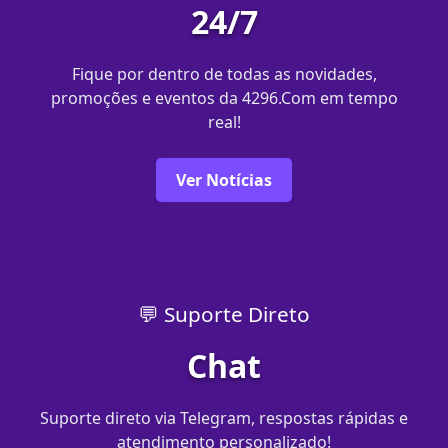
24/7
Fique por dentro de todas as novidades,
promoções e eventos da 4296.Com em tempo
real!
Ver Notícias
💬 Suporte Direto
Chat
Suporte direto via Telegram, respostas rápidas e
atendimento personalizado!