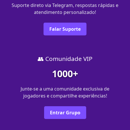
Suporte direto via Telegram, respostas rápidas e
atendimento personalizado!
Falar Suporte
👥 Comunidade VIP
1000+
Junte-se a uma comunidade exclusiva de
jogadores e compartilhe experiências!
Entrar Grupo