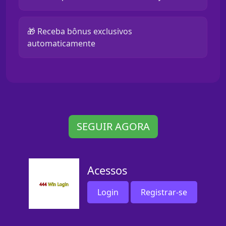
🎁 Receba bônus exclusivos
automaticamente
SEGUIR AGORA
Acessos
Login
Registrar-se