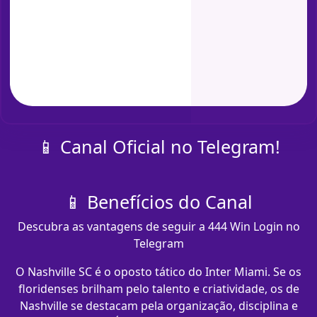
📱 Canal Oficial no Telegram!
📱 Benefícios do Canal
Descubra as vantagens de seguir a 444 Win Login no
Telegram
O Nashville SC é o oposto tático do Inter Miami. Se os
floridenses brilham pelo talento e criatividade, os de
Nashville se destacam pela organização, disciplina e