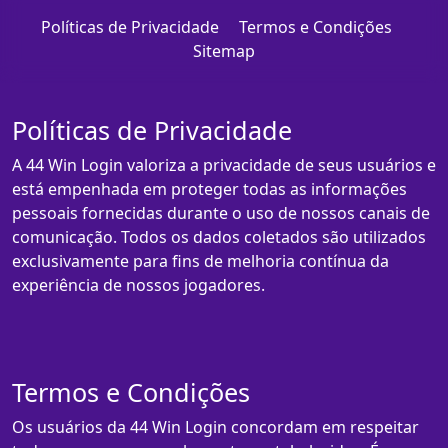
Políticas de Privacidade
Termos e Condições
Sitemap
Políticas de Privacidade
A 44 Win Login valoriza a privacidade de seus usuários e
está empenhada em proteger todas as informações
pessoais fornecidas durante o uso de nossos canais de
comunicação. Todos os dados coletados são utilizados
exclusivamente para fins de melhoria contínua da
experiência de nossos jogadores.
Termos e Condições
Os usuários da 44 Win Login concordam em respeitar