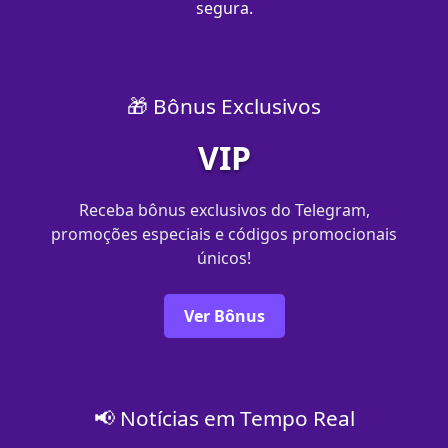
segura.
🎁 Bônus Exclusivos
VIP
Receba bônus exclusivos do Telegram,
promoções especiais e códigos promocionais
únicos!
Ver Bônus
📢 Notícias em Tempo Real