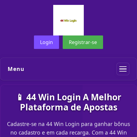
Login
Registrar-se
Menu
📱 44 Win Login A Melhor
Plataforma de Apostas
Cadastre-se na 44 Win Login para ganhar bônus
no cadastro e em cada recarga. Com a 44 Win