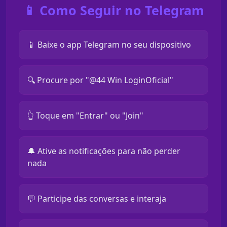
📱 Como Seguir no Telegram
📱 Baixe o app Telegram no seu dispositivo
🔍 Procure por "@44 Win LoginOficial"
👆 Toque em "Entrar" ou "Join"
🔔 Ative as notificações para não perder
nada
💬 Participe das conversas e interaja