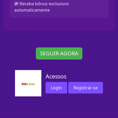
🎁 Receba bônus exclusivos
automaticamente
SEGUIR AGORA
Acessos
Login
Registrar-se