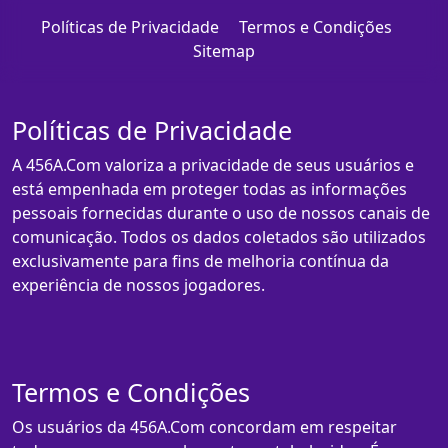
Políticas de Privacidade
Termos e Condições
Sitemap
Políticas de Privacidade
A 456A.Com valoriza a privacidade de seus usuários e
está empenhada em proteger todas as informações
pessoais fornecidas durante o uso de nossos canais de
comunicação. Todos os dados coletados são utilizados
exclusivamente para fins de melhoria contínua da
experiência de nossos jogadores.
Termos e Condições
Os usuários da 456A.Com concordam em respeitar