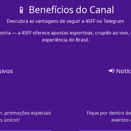
📱 Benefícios do Canal
Descubra as vantagens de seguir a 45FF no Telegram
stria — a 45FF oferece apostas esportivas, crupiês ao vivo
experiência do Brasil.
sivos
📢 Notí
m, promoções especiais
Fique por dentro d
s únicos!
eventos 