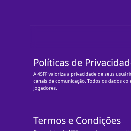
Políticas de Privacida
A 45FF valoriza a privacidade de seus usuá
canais de comunicação. Todos os dados cole
jogadores.
Termos e Condições