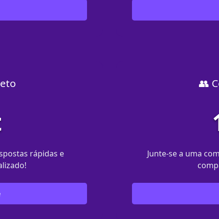
reto
👥 
t
espostas rápidas e
Junte-se a uma com
lizado!
compa
e