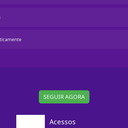
a
aticamente
SEGUIR AGORA
Acessos