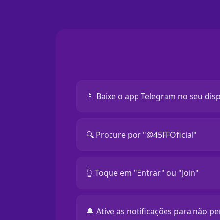
📱 Baixe o app Telegram no seu disp
🔍 Procure por "@45FFOficial"
👆 Toque em "Entrar" ou "Join"
🔔 Ative as notificações para não p