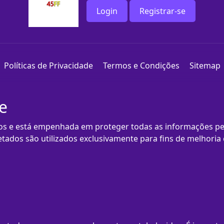
Login
Registrar-se
Políticas de Privacidade
Termos e Condições
Sitemap
de
rios e está empenhada em proteger todas as informações p
tados são utilizados exclusivamente para fins de melhoria