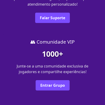
atendimento personalizado!
Falar Suporte
👥 Comunidade VIP
1000+
Junte-se a uma comunidade exclusiva de
jogadores e compartilhe experiências!
Entrar Grupo