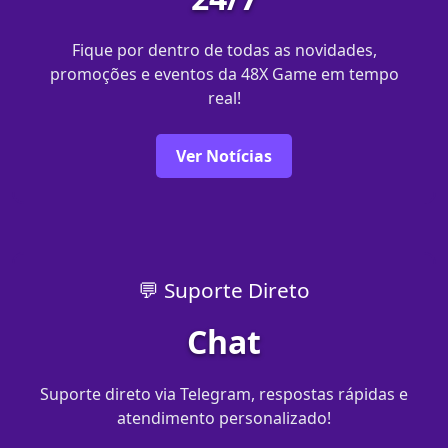
Fique por dentro de todas as novidades,
promoções e eventos da 48X Game em tempo
real!
Ver Notícias
💬 Suporte Direto
Chat
Suporte direto via Telegram, respostas rápidas e
atendimento personalizado!