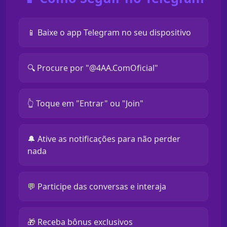
📱 Baixe o app Telegram no seu dispositivo
🔍 Procure por "@4AA.ComOficial"
👆 Toque em "Entrar" ou "Join"
🔔 Ative as notificações para não perder
nada
💬 Participe das conversas e interaja
🎁 Receba bônus exclusivos