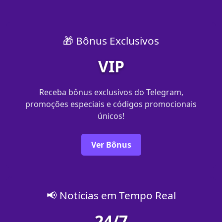
🎁 Bônus Exclusivos
VIP
Receba bônus exclusivos do Telegram,
promoções especiais e códigos promocionais
únicos!
Ver Bônus
📢 Notícias em Tempo Real
24/7