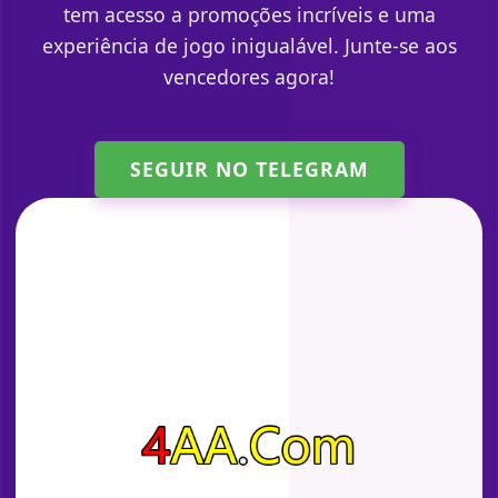
tem acesso a promoções incríveis e uma
experiência de jogo inigualável. Junte-se aos
vencedores agora!
SEGUIR NO TELEGRAM