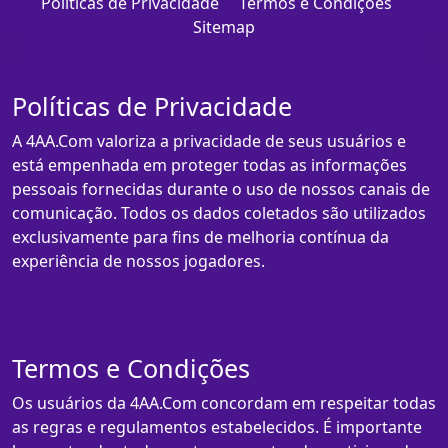
Políticas de Privacidade
Termos e Condições
Sitemap
Políticas de Privacidade
A 4AA.Com valoriza a privacidade de seus usuários e
está empenhada em proteger todas as informações
pessoais fornecidas durante o uso de nossos canais de
comunicação. Todos os dados coletados são utilizados
exclusivamente para fins de melhoria contínua da
experiência de nossos jogadores.
Termos e Condições
Os usuários da 4AA.Com concordam em respeitar todas
as regras e regulamentos estabelecidos. É importante