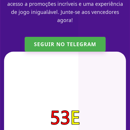
acesso a promoções incríveis e uma experiência
de jogo inigualável. Junte-se aos vencedores
agora!
SEGUIR NO TELEGRAM