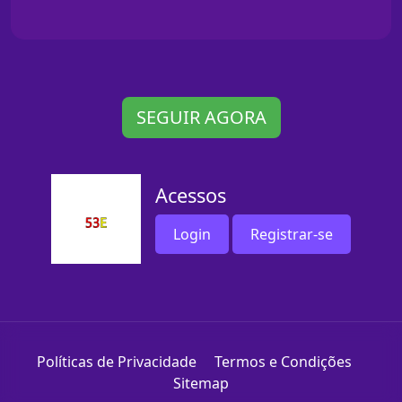
SEGUIR AGORA
Acessos
Login
Registrar-se
Políticas de Privacidade
Termos e Condições
Sitemap