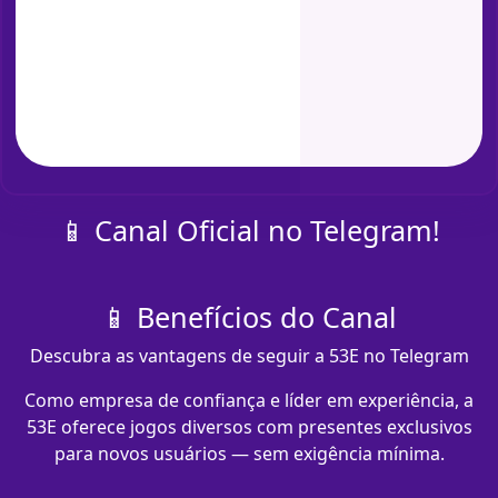
📱 Canal Oficial no Telegram!
📱 Benefícios do Canal
Descubra as vantagens de seguir a 53E no Telegram
Como empresa de confiança e líder em experiência, a
53E oferece jogos diversos com presentes exclusivos
para novos usuários — sem exigência mínima.