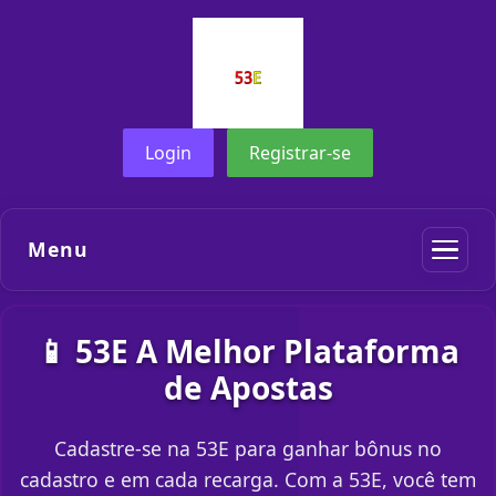
Login
Registrar-se
Menu
📱 53E A Melhor Plataforma
de Apostas
Cadastre-se na 53E para ganhar bônus no
cadastro e em cada recarga. Com a 53E, você tem