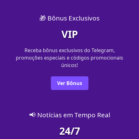
🎁 Bônus Exclusivos
VIP
Receba bônus exclusivos do Telegram,
promoções especiais e códigos promocionais
únicos!
Ver Bônus
📢 Notícias em Tempo Real
24/7