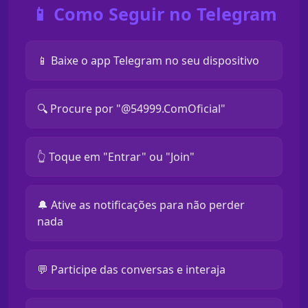
📱 Como Seguir no Telegram
📱 Baixe o app Telegram no seu dispositivo
🔍 Procure por "@54999.ComOficial"
👆 Toque em "Entrar" ou "Join"
🔔 Ative as notificações para não perder
nada
💬 Participe das conversas e interaja