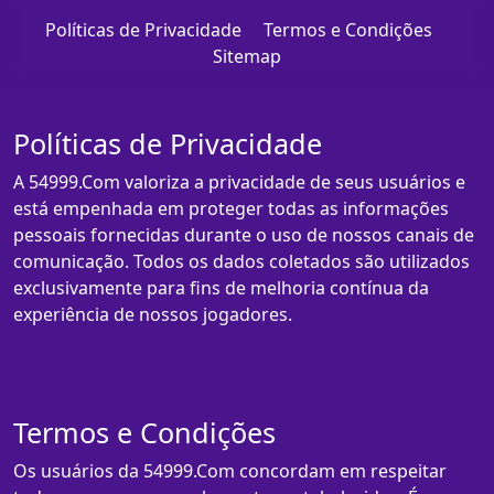
Políticas de Privacidade
Termos e Condições
Sitemap
Políticas de Privacidade
A 54999.Com valoriza a privacidade de seus usuários e
está empenhada em proteger todas as informações
pessoais fornecidas durante o uso de nossos canais de
comunicação. Todos os dados coletados são utilizados
exclusivamente para fins de melhoria contínua da
experiência de nossos jogadores.
Termos e Condições
Os usuários da 54999.Com concordam em respeitar