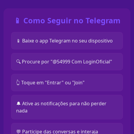
📱 Como Seguir no Telegram
📱 Baixe o app Telegram no seu dispositivo
🔍 Procure por "@54999 Com LoginOficial"
👆 Toque em "Entrar" ou "Join"
🔔 Ative as notificações para não perder
nada
💬 Participe das conversas e interaja