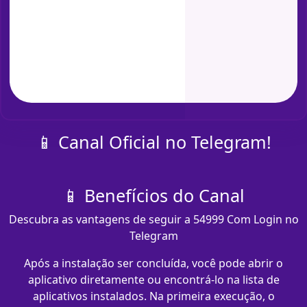
📱 Canal Oficial no Telegram!
📱 Benefícios do Canal
Descubra as vantagens de seguir a 54999 Com Login no
Telegram
Após a instalação ser concluída, você pode abrir o
aplicativo diretamente ou encontrá-lo na lista de
aplicativos instalados. Na primeira execução, o