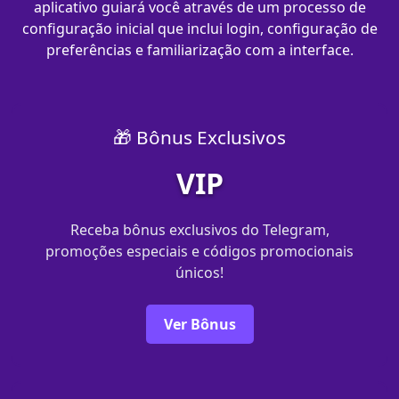
aplicativo guiará você através de um processo de
configuração inicial que inclui login, configuração de
preferências e familiarização com a interface.
🎁 Bônus Exclusivos
VIP
Receba bônus exclusivos do Telegram,
promoções especiais e códigos promocionais
únicos!
Ver Bônus