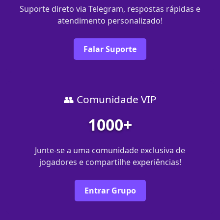
Suporte direto via Telegram, respostas rápidas e
atendimento personalizado!
Falar Suporte
👥 Comunidade VIP
1000+
Junte-se a uma comunidade exclusiva de
jogadores e compartilhe experiências!
Entrar Grupo